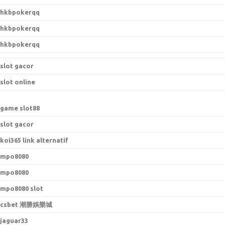
hkbpokerqq
hkbpokerqq
hkbpokerqq
slot gacor
slot online
game slot88
slot gacor
koi365 link alternatif
mpo8080
mpo8080
mpo8080 slot
csbet 潮勝娛樂城
jaguar33