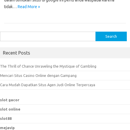
dalam temukan situs di google ini perlu anda waspadai karena
tidak…
Read More »
S
e
a
Recent Posts
r
c
The Thrill of Chance Unraveling the Mystique of Gambling
h
Mencari Situs Casino Online dengan Gampang
f
o
Cara Mudah Dapatkan Situs Agen Judi Online Terpercaya
r
:
slot gacor
slot online
slot88
mejavip