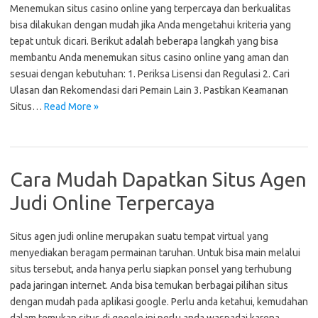
Menemukan situs casino online yang terpercaya dan berkualitas
bisa dilakukan dengan mudah jika Anda mengetahui kriteria yang
tepat untuk dicari. Berikut adalah beberapa langkah yang bisa
membantu Anda menemukan situs casino online yang aman dan
sesuai dengan kebutuhan: 1. Periksa Lisensi dan Regulasi 2. Cari
Ulasan dan Rekomendasi dari Pemain Lain 3. Pastikan Keamanan
Situs…
Read More »
Cara Mudah Dapatkan Situs Agen
Judi Online Terpercaya
Situs agen judi online merupakan suatu tempat virtual yang
menyediakan beragam permainan taruhan. Untuk bisa main melalui
situs tersebut, anda hanya perlu siapkan ponsel yang terhubung
pada jaringan internet. Anda bisa temukan berbagai pilihan situs
dengan mudah pada aplikasi google. Perlu anda ketahui, kemudahan