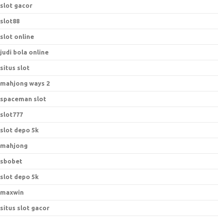
slot gacor
slot88
slot online
judi bola online
situs slot
mahjong ways 2
spaceman slot
slot777
slot depo 5k
mahjong
sbobet
slot depo 5k
maxwin
situs slot gacor