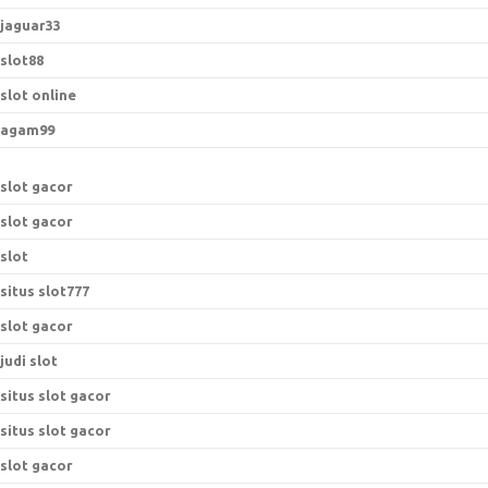
jaguar33
slot88
slot online
agam99
slot gacor
slot gacor
slot
situs slot777
slot gacor
judi slot
situs slot gacor
situs slot gacor
slot gacor