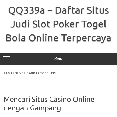
Skip
to
QQ339a – Daftar Situs
content
Judi Slot Poker Togel
Bola Online Terpercaya
Menu
TAG ARCHIVES:
BANDAR TOGEL 139
Mencari Situs Casino Online
dengan Gampang