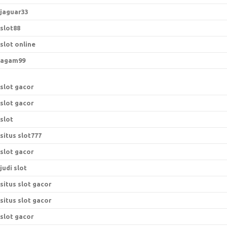
jaguar33
slot88
slot online
agam99
slot gacor
slot gacor
slot
situs slot777
slot gacor
judi slot
situs slot gacor
situs slot gacor
slot gacor