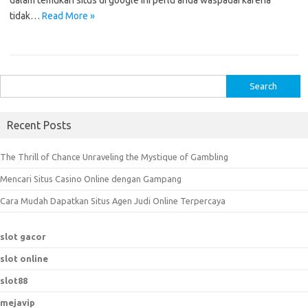
dalam temukan situs di google ini perlu anda waspadai karena
tidak…
Read More »
S
e
a
Recent Posts
r
c
The Thrill of Chance Unraveling the Mystique of Gambling
h
Mencari Situs Casino Online dengan Gampang
f
o
Cara Mudah Dapatkan Situs Agen Judi Online Terpercaya
r
:
slot gacor
slot online
slot88
mejavip