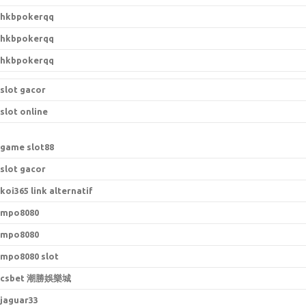
hkbpokerqq
hkbpokerqq
hkbpokerqq
slot gacor
slot online
game slot88
slot gacor
koi365 link alternatif
mpo8080
mpo8080
mpo8080 slot
csbet 潮勝娛樂城
jaguar33