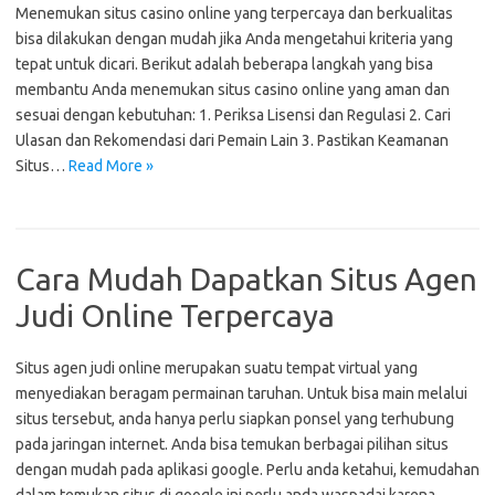
Menemukan situs casino online yang terpercaya dan berkualitas
bisa dilakukan dengan mudah jika Anda mengetahui kriteria yang
tepat untuk dicari. Berikut adalah beberapa langkah yang bisa
membantu Anda menemukan situs casino online yang aman dan
sesuai dengan kebutuhan: 1. Periksa Lisensi dan Regulasi 2. Cari
Ulasan dan Rekomendasi dari Pemain Lain 3. Pastikan Keamanan
Situs…
Read More »
Cara Mudah Dapatkan Situs Agen
Judi Online Terpercaya
Situs agen judi online merupakan suatu tempat virtual yang
menyediakan beragam permainan taruhan. Untuk bisa main melalui
situs tersebut, anda hanya perlu siapkan ponsel yang terhubung
pada jaringan internet. Anda bisa temukan berbagai pilihan situs
dengan mudah pada aplikasi google. Perlu anda ketahui, kemudahan