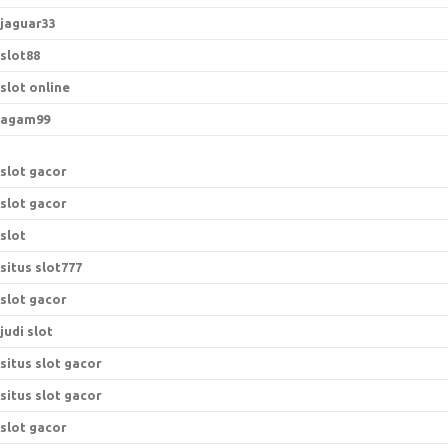
jaguar33
slot88
slot online
agam99
slot gacor
slot gacor
slot
situs slot777
slot gacor
judi slot
situs slot gacor
situs slot gacor
slot gacor