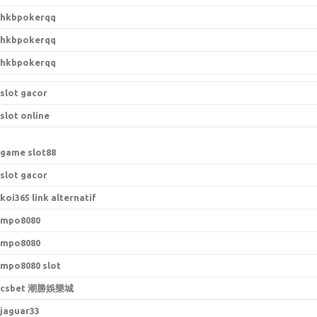
hkbpokerqq
hkbpokerqq
hkbpokerqq
slot gacor
slot online
game slot88
slot gacor
koi365 link alternatif
mpo8080
mpo8080
mpo8080 slot
csbet 潮勝娛樂城
jaguar33