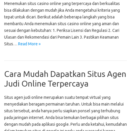
Menemukan situs casino online yang terpercaya dan berkualitas
bisa dilakukan dengan mudah jika Anda mengetahui kriteria yang
tepat untuk dicari. Berikut adalah beberapa langkah yang bisa
membantu Anda menemukan situs casino online yang aman dan
sesuai dengan kebutuhan: 1. Periksa Lisensi dan Regulasi 2. Cari
Ulasan dan Rekomendasi dari Pemain Lain 3. Pastikan Keamanan
Situs…
Read More »
Cara Mudah Dapatkan Situs Agen
Judi Online Terpercaya
Situs agen judi online merupakan suatu tempat virtual yang
menyediakan beragam permainan taruhan. Untuk bisa main melalui
situs tersebut, anda hanya perlu siapkan ponsel yang terhubung
pada jaringan internet. Anda bisa temukan berbagai pilihan situs
dengan mudah pada aplikasi google. Perlu anda ketahui, kemudahan