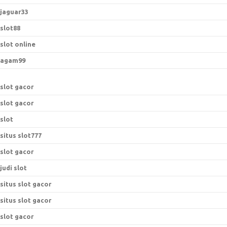
jaguar33
slot88
slot online
agam99
slot gacor
slot gacor
slot
situs slot777
slot gacor
judi slot
situs slot gacor
situs slot gacor
slot gacor