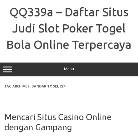
Skip
to
QQ339a – Daftar Situs
content
Judi Slot Poker Togel
Bola Online Terpercaya
Menu
TAG ARCHIVES:
BANDAR TOGEL 224
Mencari Situs Casino Online
dengan Gampang