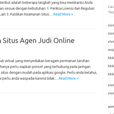
i. Berikut adalah beberapa langkah yang bisa membantu Anda
Car
n sesuai dengan kebutuhan: 1. Periksa Lisensi dan Regulasi
Ter
 Lain 3. Pastikan Keamanan Situs…
Read More »
slo
slo
Situs Agen Judi Online
slo
mej
hk
pat virtual yang menyediakan beragam permainan taruhan.
hk
a hanya perlu siapkan ponsel yang terhubung pada jaringan
n situs dengan mudah pada aplikasi google. Perlu anda ketahui,
hk
ni perlu anda waspadai karena tidak…
Read More »
slo
slo
gam