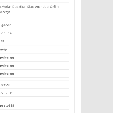
a Mudah Dapatkan Situs Agen Judi Online
percaya
t gacor
t online
t88
avip
bpokerqq
bpokerqq
bpokerqq
t gacor
t online
e slot88