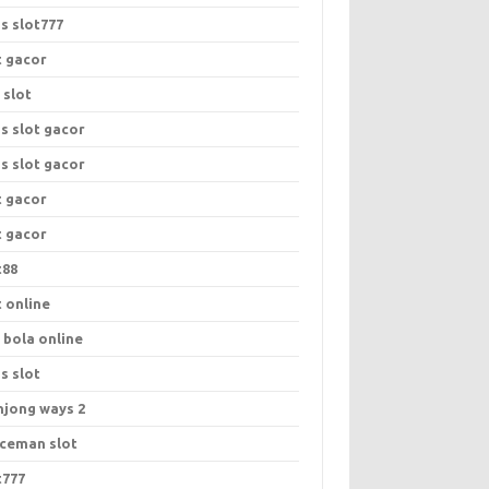
us slot777
t gacor
 slot
us slot gacor
us slot gacor
t gacor
t gacor
t88
t online
i bola online
us slot
jong ways 2
ceman slot
t777