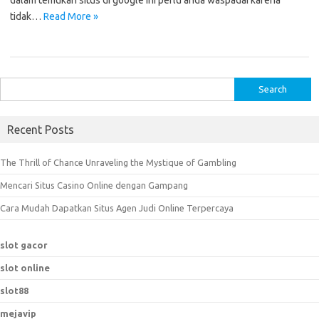
dalam temukan situs di google ini perlu anda waspadai karena
tidak…
Read More »
S
e
a
Recent Posts
r
c
The Thrill of Chance Unraveling the Mystique of Gambling
h
Mencari Situs Casino Online dengan Gampang
f
o
Cara Mudah Dapatkan Situs Agen Judi Online Terpercaya
r
:
slot gacor
slot online
slot88
mejavip