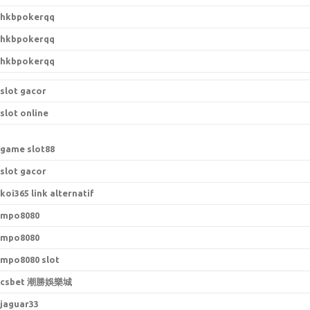
hkbpokerqq
hkbpokerqq
hkbpokerqq
slot gacor
slot online
game slot88
slot gacor
koi365 link alternatif
mpo8080
mpo8080
mpo8080 slot
csbet 潮勝娛樂城
jaguar33