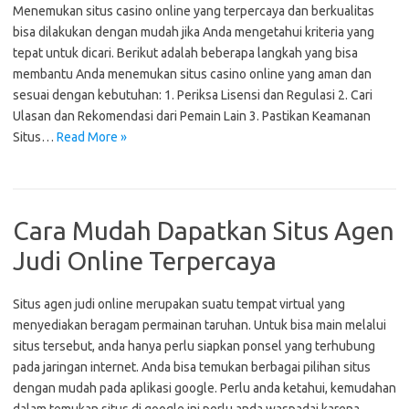
Menemukan situs casino online yang terpercaya dan berkualitas
bisa dilakukan dengan mudah jika Anda mengetahui kriteria yang
tepat untuk dicari. Berikut adalah beberapa langkah yang bisa
membantu Anda menemukan situs casino online yang aman dan
sesuai dengan kebutuhan: 1. Periksa Lisensi dan Regulasi 2. Cari
Ulasan dan Rekomendasi dari Pemain Lain 3. Pastikan Keamanan
Situs…
Read More »
Cara Mudah Dapatkan Situs Agen
Judi Online Terpercaya
Situs agen judi online merupakan suatu tempat virtual yang
menyediakan beragam permainan taruhan. Untuk bisa main melalui
situs tersebut, anda hanya perlu siapkan ponsel yang terhubung
pada jaringan internet. Anda bisa temukan berbagai pilihan situs
dengan mudah pada aplikasi google. Perlu anda ketahui, kemudahan