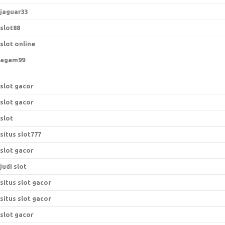
jaguar33
slot88
slot online
agam99
slot gacor
slot gacor
slot
situs slot777
slot gacor
judi slot
situs slot gacor
situs slot gacor
slot gacor