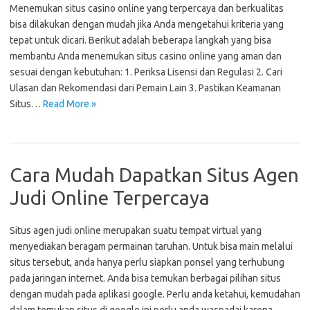
Menemukan situs casino online yang terpercaya dan berkualitas
bisa dilakukan dengan mudah jika Anda mengetahui kriteria yang
tepat untuk dicari. Berikut adalah beberapa langkah yang bisa
membantu Anda menemukan situs casino online yang aman dan
sesuai dengan kebutuhan: 1. Periksa Lisensi dan Regulasi 2. Cari
Ulasan dan Rekomendasi dari Pemain Lain 3. Pastikan Keamanan
Situs…
Read More »
Cara Mudah Dapatkan Situs Agen
Judi Online Terpercaya
Situs agen judi online merupakan suatu tempat virtual yang
menyediakan beragam permainan taruhan. Untuk bisa main melalui
situs tersebut, anda hanya perlu siapkan ponsel yang terhubung
pada jaringan internet. Anda bisa temukan berbagai pilihan situs
dengan mudah pada aplikasi google. Perlu anda ketahui, kemudahan