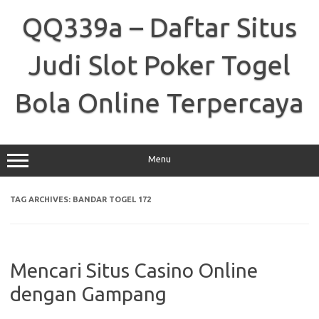
Skip
to
QQ339a – Daftar Situs
content
Judi Slot Poker Togel
Bola Online Terpercaya
Menu
TAG ARCHIVES:
BANDAR TOGEL 172
Mencari Situs Casino Online
dengan Gampang