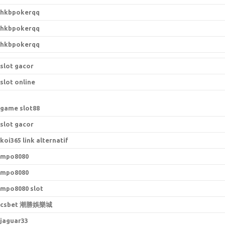
hkbpokerqq
hkbpokerqq
hkbpokerqq
slot gacor
slot online
game slot88
slot gacor
koi365 link alternatif
mpo8080
mpo8080
mpo8080 slot
csbet 潮勝娛樂城
jaguar33