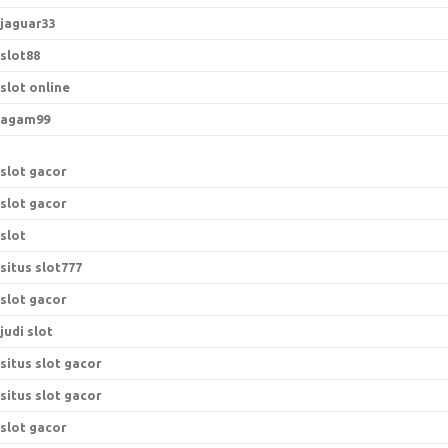
jaguar33
slot88
slot online
agam99
slot gacor
slot gacor
slot
situs slot777
slot gacor
judi slot
situs slot gacor
situs slot gacor
slot gacor