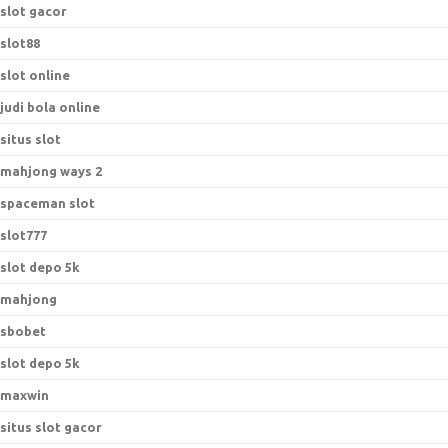
slot gacor
slot88
slot online
judi bola online
situs slot
mahjong ways 2
spaceman slot
slot777
slot depo 5k
mahjong
sbobet
slot depo 5k
maxwin
situs slot gacor