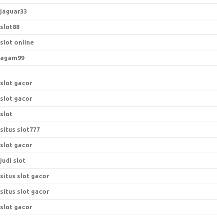
jaguar33
slot88
slot online
agam99
slot gacor
slot gacor
slot
situs slot777
slot gacor
judi slot
situs slot gacor
situs slot gacor
slot gacor