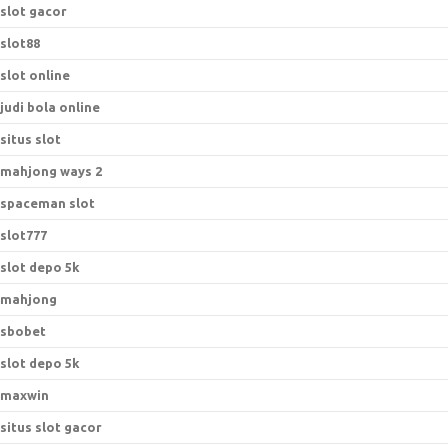
slot gacor
slot88
slot online
judi bola online
situs slot
mahjong ways 2
spaceman slot
slot777
slot depo 5k
mahjong
sbobet
slot depo 5k
maxwin
situs slot gacor