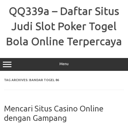
Skip
to
QQ339a – Daftar Situs
content
Judi Slot Poker Togel
Bola Online Terpercaya
Menu
TAG ARCHIVES:
BANDAR TOGEL 86
Mencari Situs Casino Online
dengan Gampang