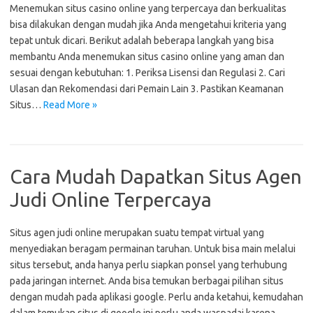
Menemukan situs casino online yang terpercaya dan berkualitas
bisa dilakukan dengan mudah jika Anda mengetahui kriteria yang
tepat untuk dicari. Berikut adalah beberapa langkah yang bisa
membantu Anda menemukan situs casino online yang aman dan
sesuai dengan kebutuhan: 1. Periksa Lisensi dan Regulasi 2. Cari
Ulasan dan Rekomendasi dari Pemain Lain 3. Pastikan Keamanan
Situs…
Read More »
Cara Mudah Dapatkan Situs Agen
Judi Online Terpercaya
Situs agen judi online merupakan suatu tempat virtual yang
menyediakan beragam permainan taruhan. Untuk bisa main melalui
situs tersebut, anda hanya perlu siapkan ponsel yang terhubung
pada jaringan internet. Anda bisa temukan berbagai pilihan situs
dengan mudah pada aplikasi google. Perlu anda ketahui, kemudahan