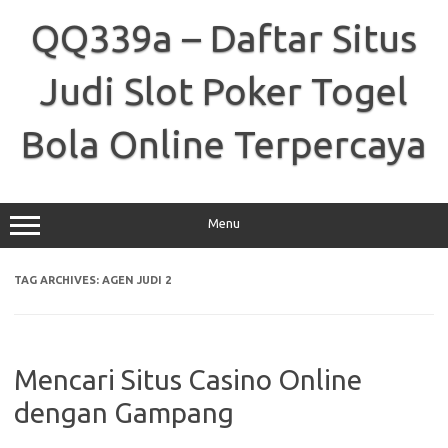
Skip
to
QQ339a – Daftar Situs
content
Judi Slot Poker Togel
Bola Online Terpercaya
Menu
TAG ARCHIVES:
AGEN JUDI 2
Mencari Situs Casino Online
dengan Gampang