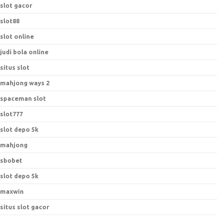
slot gacor
slot88
slot online
judi bola online
situs slot
mahjong ways 2
spaceman slot
slot777
slot depo 5k
mahjong
sbobet
slot depo 5k
maxwin
situs slot gacor