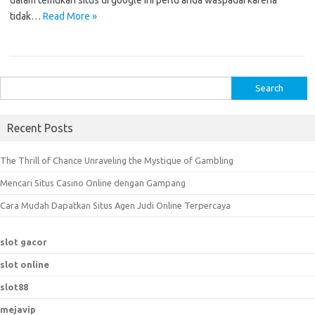
dalam temukan situs di google ini perlu anda waspadai karena
tidak…
Read More »
S
e
a
Recent Posts
r
c
The Thrill of Chance Unraveling the Mystique of Gambling
h
Mencari Situs Casino Online dengan Gampang
f
o
Cara Mudah Dapatkan Situs Agen Judi Online Terpercaya
r
:
slot gacor
slot online
slot88
mejavip