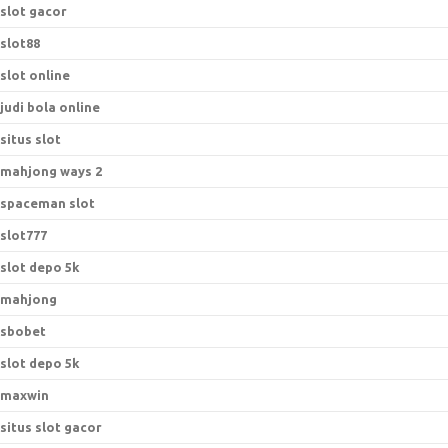
slot gacor
slot88
slot online
judi bola online
situs slot
mahjong ways 2
spaceman slot
slot777
slot depo 5k
mahjong
sbobet
slot depo 5k
maxwin
situs slot gacor