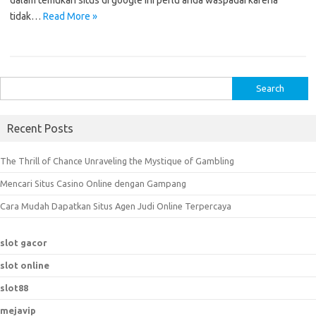
dalam temukan situs di google ini perlu anda waspadai karena
tidak…
Read More »
S
e
a
Recent Posts
r
c
The Thrill of Chance Unraveling the Mystique of Gambling
h
Mencari Situs Casino Online dengan Gampang
f
o
Cara Mudah Dapatkan Situs Agen Judi Online Terpercaya
r
:
slot gacor
slot online
slot88
mejavip