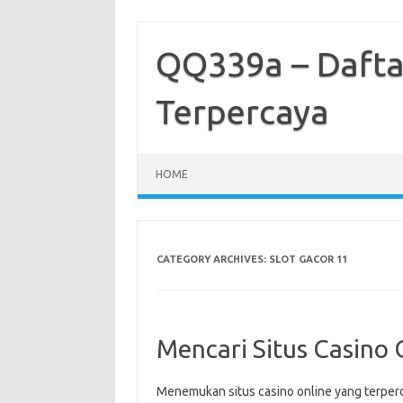
Skip
to
content
QQ339a – Daftar
Terpercaya
HOME
CATEGORY ARCHIVES:
SLOT GACOR 11
Mencari Situs Casino
Menemukan situs casino online yang terperc