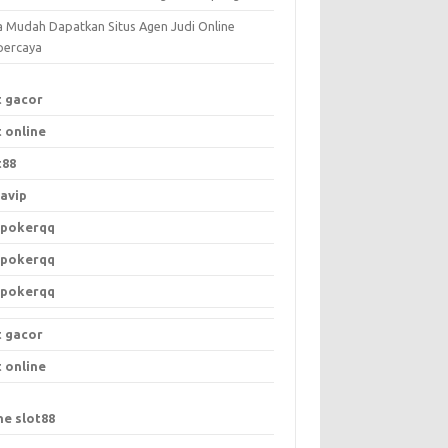
a Mudah Dapatkan Situs Agen Judi Online
percaya
t gacor
t online
t88
avip
bpokerqq
bpokerqq
bpokerqq
t gacor
t online
e slot88