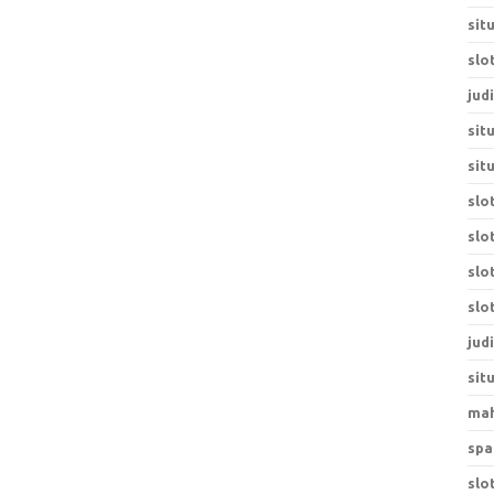
sit
slo
judi
sit
sit
slo
slo
slo
slo
jud
sit
mah
spa
slo