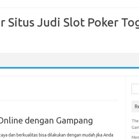
 Situs Judi Slot Poker To
Sea
for:
R
 Online dengan Gampang
The 
Gam
aya dan berkualitas bisa dilakukan dengan mudah jika Anda
Men