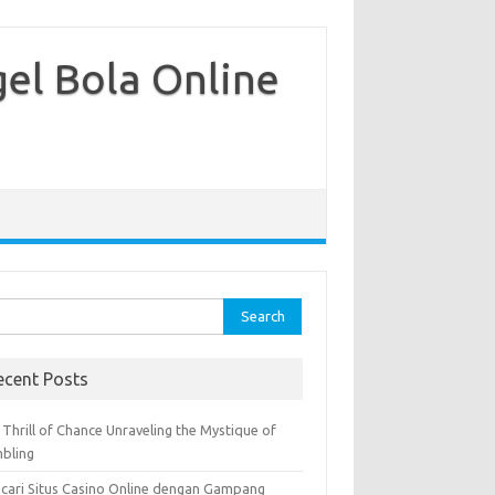
gel Bola Online
rch
ecent Posts
Thrill of Chance Unraveling the Mystique of
bling
cari Situs Casino Online dengan Gampang