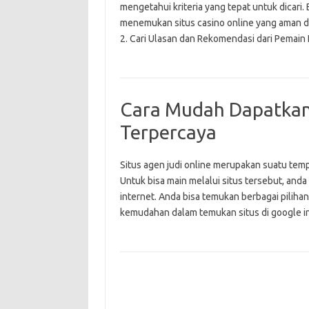
mengetahui kriteria yang tepat untuk dicar
menemukan situs casino online yang aman da
2. Cari Ulasan dan Rekomendasi dari Pemain
Cara Mudah Dapatkan 
Terpercaya
Situs agen judi online merupakan suatu tem
Untuk bisa main melalui situs tersebut, and
internet. Anda bisa temukan berbagai piliha
kemudahan dalam temukan situs di google i