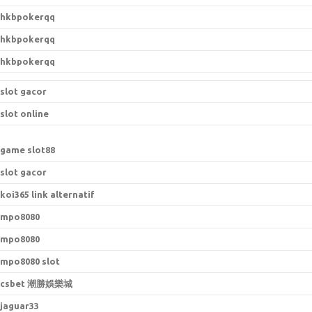
hkbpokerqq
hkbpokerqq
hkbpokerqq
slot gacor
slot online
game slot88
slot gacor
koi365 link alternatif
mpo8080
mpo8080
mpo8080 slot
csbet 潮勝娛樂城
jaguar33