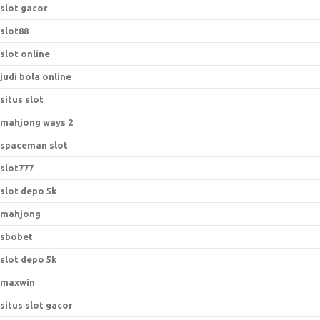
slot gacor
slot88
slot online
judi bola online
situs slot
mahjong ways 2
spaceman slot
slot777
slot depo 5k
mahjong
sbobet
slot depo 5k
maxwin
situs slot gacor