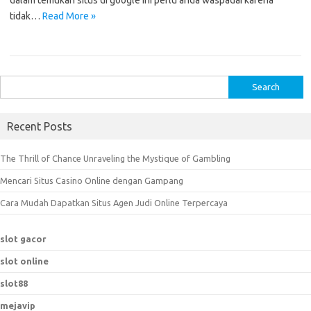
dalam temukan situs di google ini perlu anda waspadai karena
tidak…
Read More »
S
e
a
Recent Posts
r
c
The Thrill of Chance Unraveling the Mystique of Gambling
h
Mencari Situs Casino Online dengan Gampang
f
o
Cara Mudah Dapatkan Situs Agen Judi Online Terpercaya
r
:
slot gacor
slot online
slot88
mejavip