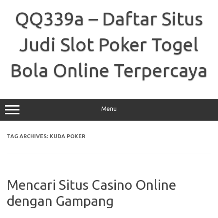
Skip
to
QQ339a – Daftar Situs
content
Judi Slot Poker Togel
Bola Online Terpercaya
Menu
TAG ARCHIVES:
KUDA POKER
Mencari Situs Casino Online
dengan Gampang