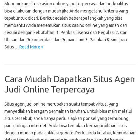
Menemukan situs casino online yang terpercaya dan berkualitas
bisa dilakukan dengan mudah jika Anda mengetahui kriteria yang
tepat untuk dicari. Berikut adalah beberapa langkah yang bisa
membantu Anda menemukan situs casino online yang aman dan
sesuai dengan kebutuhan: 1. Periksa Lisensi dan Regulasi 2. Cari
Ulasan dan Rekomendasi dari Pemain Lain 3. Pastikan Keamanan
Situs…
Read More »
Cara Mudah Dapatkan Situs Agen
Judi Online Terpercaya
Situs agen judi online merupakan suatu tempat virtual yang
menyediakan beragam permainan taruhan. Untuk bisa main melalui
situs tersebut, anda hanya perlu siapkan ponsel yang terhubung
pada jaringan internet. Anda bisa temukan berbagai pilihan situs
dengan mudah pada aplikasi google. Perlu anda ketahui, kemudahan