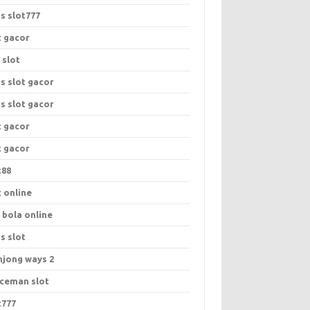
us slot777
t gacor
 slot
us slot gacor
us slot gacor
t gacor
t gacor
t88
t online
i bola online
us slot
jong ways 2
ceman slot
t777