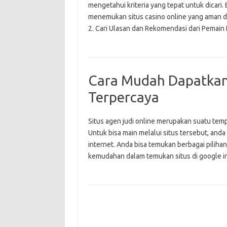
mengetahui kriteria yang tepat untuk dicar
menemukan situs casino online yang aman da
2. Cari Ulasan dan Rekomendasi dari Pemain
Cara Mudah Dapatkan 
Terpercaya
Situs agen judi online merupakan suatu tem
Untuk bisa main melalui situs tersebut, and
internet. Anda bisa temukan berbagai piliha
kemudahan dalam temukan situs di google i