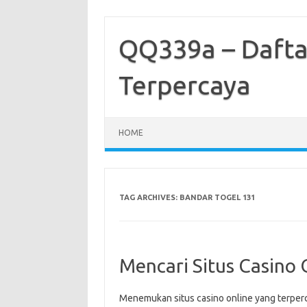
Skip
to
content
QQ339a – Daftar
Terpercaya
HOME
TAG ARCHIVES:
BANDAR TOGEL 131
Mencari Situs Casino
Menemukan situs casino online yang terperc