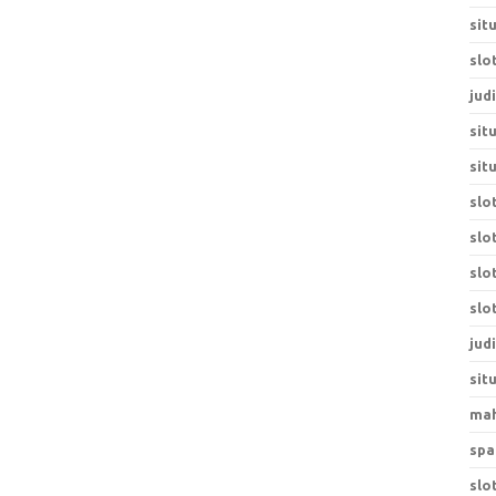
sit
slo
judi
sit
sit
slo
slo
slo
slo
jud
sit
mah
spa
slo