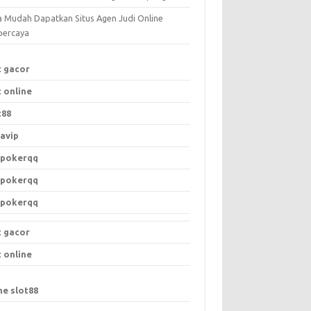
a Mudah Dapatkan Situs Agen Judi Online
percaya
t gacor
t online
t88
avip
bpokerqq
bpokerqq
bpokerqq
t gacor
t online
e slot88