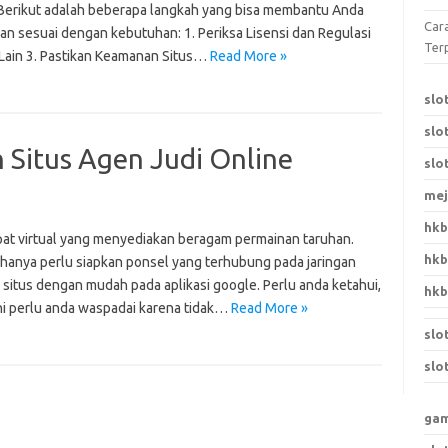
i. Berikut adalah beberapa langkah yang bisa membantu Anda
Car
n sesuai dengan kebutuhan: 1. Periksa Lisensi dan Regulasi
Ter
 Lain 3. Pastikan Keamanan Situs…
Read More »
slo
slo
Situs Agen Judi Online
slo
mej
hk
pat virtual yang menyediakan beragam permainan taruhan.
hk
a hanya perlu siapkan ponsel yang terhubung pada jaringan
n situs dengan mudah pada aplikasi google. Perlu anda ketahui,
hk
ni perlu anda waspadai karena tidak…
Read More »
slo
slo
gam