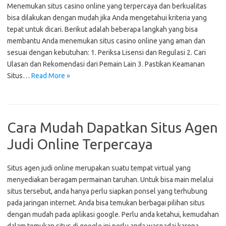
Menemukan situs casino online yang terpercaya dan berkualitas
bisa dilakukan dengan mudah jika Anda mengetahui kriteria yang
tepat untuk dicari. Berikut adalah beberapa langkah yang bisa
membantu Anda menemukan situs casino online yang aman dan
sesuai dengan kebutuhan: 1. Periksa Lisensi dan Regulasi 2. Cari
Ulasan dan Rekomendasi dari Pemain Lain 3. Pastikan Keamanan
Situs…
Read More »
Cara Mudah Dapatkan Situs Agen
Judi Online Terpercaya
Situs agen judi online merupakan suatu tempat virtual yang
menyediakan beragam permainan taruhan. Untuk bisa main melalui
situs tersebut, anda hanya perlu siapkan ponsel yang terhubung
pada jaringan internet. Anda bisa temukan berbagai pilihan situs
dengan mudah pada aplikasi google. Perlu anda ketahui, kemudahan