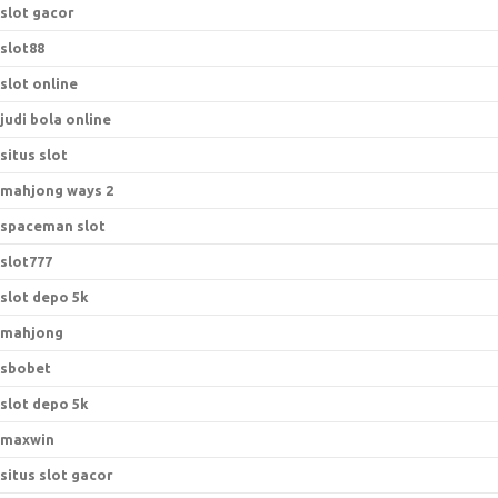
slot gacor
slot88
slot online
judi bola online
situs slot
mahjong ways 2
spaceman slot
slot777
slot depo 5k
mahjong
sbobet
slot depo 5k
maxwin
situs slot gacor