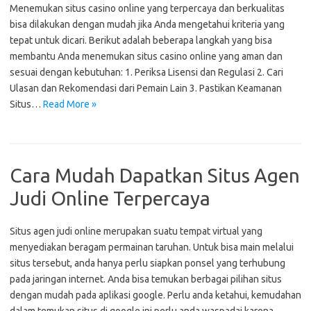
Menemukan situs casino online yang terpercaya dan berkualitas
bisa dilakukan dengan mudah jika Anda mengetahui kriteria yang
tepat untuk dicari. Berikut adalah beberapa langkah yang bisa
membantu Anda menemukan situs casino online yang aman dan
sesuai dengan kebutuhan: 1. Periksa Lisensi dan Regulasi 2. Cari
Ulasan dan Rekomendasi dari Pemain Lain 3. Pastikan Keamanan
Situs…
Read More »
Cara Mudah Dapatkan Situs Agen
Judi Online Terpercaya
Situs agen judi online merupakan suatu tempat virtual yang
menyediakan beragam permainan taruhan. Untuk bisa main melalui
situs tersebut, anda hanya perlu siapkan ponsel yang terhubung
pada jaringan internet. Anda bisa temukan berbagai pilihan situs
dengan mudah pada aplikasi google. Perlu anda ketahui, kemudahan