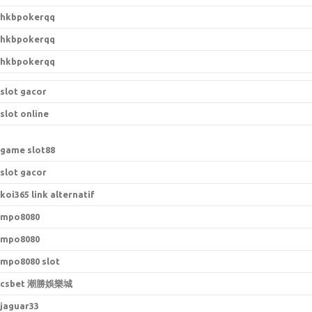
hkbpokerqq
hkbpokerqq
hkbpokerqq
slot gacor
slot online
game slot88
slot gacor
koi365 link alternatif
mpo8080
mpo8080
mpo8080 slot
csbet 潮勝娛樂城
jaguar33