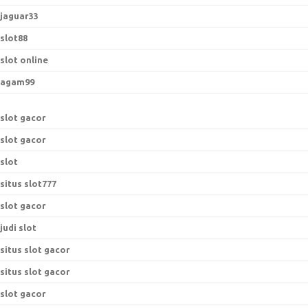
jaguar33
slot88
slot online
agam99
slot gacor
slot gacor
slot
situs slot777
slot gacor
judi slot
situs slot gacor
situs slot gacor
slot gacor