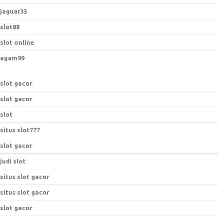
jaguar33
slot88
slot online
agam99
slot gacor
slot gacor
slot
situs slot777
slot gacor
judi slot
situs slot gacor
situs slot gacor
slot gacor