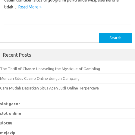
dalam temukan situs di google ini perlu anda waspadai karena
tidak…
Read More »
S
e
a
Recent Posts
r
c
The Thrill of Chance Unraveling the Mystique of Gambling
h
Mencari Situs Casino Online dengan Gampang
f
o
Cara Mudah Dapatkan Situs Agen Judi Online Terpercaya
r
:
slot gacor
slot online
slot88
mejavip