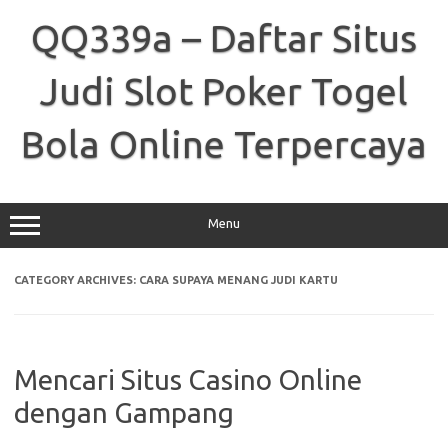
Skip
to
QQ339a – Daftar Situs
content
Judi Slot Poker Togel
Bola Online Terpercaya
Menu
CATEGORY ARCHIVES:
CARA SUPAYA MENANG JUDI KARTU
Mencari Situs Casino Online
dengan Gampang