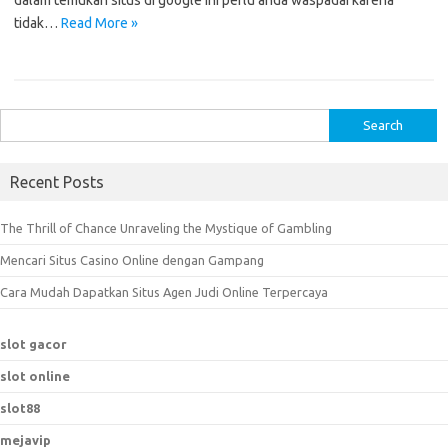
dalam temukan situs di google ini perlu anda waspadai karena
tidak…
Read More »
S
e
a
Recent Posts
r
c
The Thrill of Chance Unraveling the Mystique of Gambling
h
Mencari Situs Casino Online dengan Gampang
f
o
Cara Mudah Dapatkan Situs Agen Judi Online Terpercaya
r
:
slot gacor
slot online
slot88
mejavip