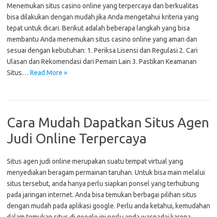
Menemukan situs casino online yang terpercaya dan berkualitas
bisa dilakukan dengan mudah jika Anda mengetahui kriteria yang
tepat untuk dicari. Berikut adalah beberapa langkah yang bisa
membantu Anda menemukan situs casino online yang aman dan
sesuai dengan kebutuhan: 1. Periksa Lisensi dan Regulasi 2. Cari
Ulasan dan Rekomendasi dari Pemain Lain 3. Pastikan Keamanan
Situs…
Read More »
Cara Mudah Dapatkan Situs Agen
Judi Online Terpercaya
Situs agen judi online merupakan suatu tempat virtual yang
menyediakan beragam permainan taruhan. Untuk bisa main melalui
situs tersebut, anda hanya perlu siapkan ponsel yang terhubung
pada jaringan internet. Anda bisa temukan berbagai pilihan situs
dengan mudah pada aplikasi google. Perlu anda ketahui, kemudahan