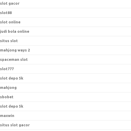
slot gacor
slot88
slot online
judi bola online
situs slot
mahjong ways 2
spaceman slot
slot777
slot depo 5k
mahjong
sbobet
slot depo 5k
maxwin
situs slot gacor