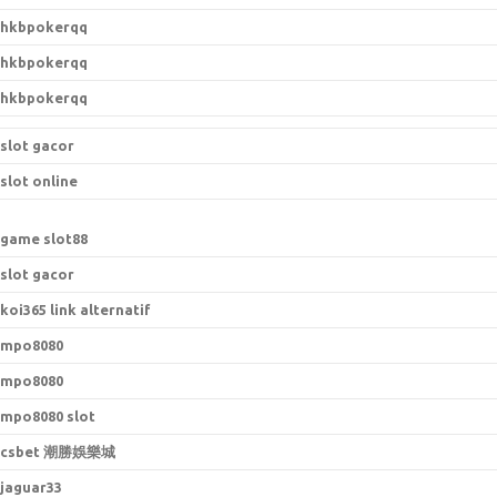
hkbpokerqq
hkbpokerqq
hkbpokerqq
slot gacor
slot online
game slot88
slot gacor
koi365 link alternatif
mpo8080
mpo8080
mpo8080 slot
csbet 潮勝娛樂城
jaguar33