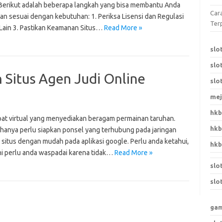
i. Berikut adalah beberapa langkah yang bisa membantu Anda
Car
n sesuai dengan kebutuhan: 1. Periksa Lisensi dan Regulasi
Ter
 Lain 3. Pastikan Keamanan Situs…
Read More »
slo
slo
Situs Agen Judi Online
slo
mej
hk
pat virtual yang menyediakan beragam permainan taruhan.
hk
a hanya perlu siapkan ponsel yang terhubung pada jaringan
n situs dengan mudah pada aplikasi google. Perlu anda ketahui,
hk
ni perlu anda waspadai karena tidak…
Read More »
slo
slo
gam