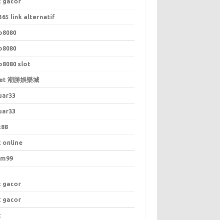
t gacor
365 link alternatif
o8080
o8080
8080 slot
bet 潮勝娛樂城
uar33
uar33
t88
t online
am99
t gacor
t gacor
t