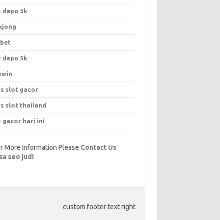
t depo 5k
hjong
bet
t depo 5k
xwin
us slot gacor
us slot thailand
t gacor hari ini
r More Information Please
Contact Us
sa seo judi
custom footer text right