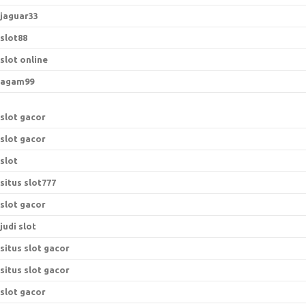
jaguar33
slot88
slot online
agam99
slot gacor
slot gacor
slot
situs slot777
slot gacor
judi slot
situs slot gacor
situs slot gacor
slot gacor