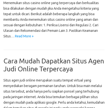
Menemukan situs casino online yang terpercaya dan berkualitas
bisa dilakukan dengan mudah jika Anda mengetahui kriteria yang
tepat untuk dicari. Berikut adalah beberapa langkah yang bisa
membantu Anda menemukan situs casino online yang aman dan
sesuai dengan kebutuhan: 1. Periksa Lisensi dan Regulasi 2. Cari
Ulasan dan Rekomendasi dari Pemain Lain 3. Pastikan Keamanan
Situs…
Read More »
Cara Mudah Dapatkan Situs Agen
Judi Online Terpercaya
Situs agen judi online merupakan suatu tempat virtual yang
menyediakan beragam permainan taruhan. Untuk bisa main melalui
situs tersebut, anda hanya perlu siapkan ponsel yang terhubung
pada jaringan internet. Anda bisa temukan berbagai pilihan situs
dengan mudah pada aplikasi google. Perlu anda ketahui, kemudahan