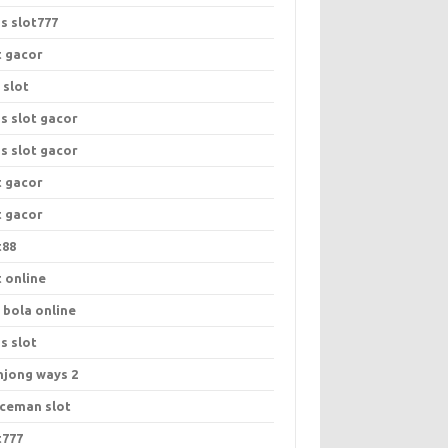
us slot777
t gacor
 slot
us slot gacor
us slot gacor
t gacor
t gacor
t88
t online
i bola online
us slot
jong ways 2
ceman slot
t777