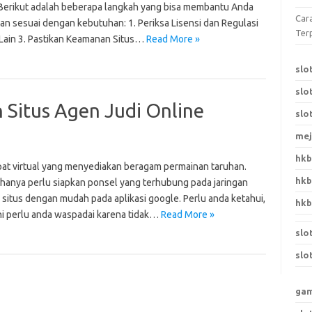
i. Berikut adalah beberapa langkah yang bisa membantu Anda
Car
n sesuai dengan kebutuhan: 1. Periksa Lisensi dan Regulasi
Ter
 Lain 3. Pastikan Keamanan Situs…
Read More »
slo
slo
Situs Agen Judi Online
slo
mej
hk
pat virtual yang menyediakan beragam permainan taruhan.
hk
a hanya perlu siapkan ponsel yang terhubung pada jaringan
n situs dengan mudah pada aplikasi google. Perlu anda ketahui,
hk
ni perlu anda waspadai karena tidak…
Read More »
slo
slo
gam