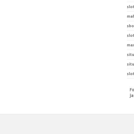
slo
ma
sbo
slo
ma
sit
sit
slo
Fo
ja