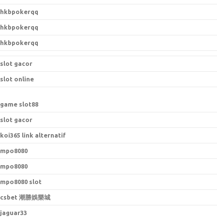
hkbpokerqq
hkbpokerqq
hkbpokerqq
slot gacor
slot online
game slot88
slot gacor
koi365 link alternatif
mpo8080
mpo8080
mpo8080 slot
csbet 潮勝娛樂城
jaguar33