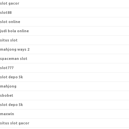
slot gacor
slot88
slot online
judi bola online
situs slot
mahjong ways 2
spaceman slot
slot777
slot depo 5k
mahjong
sbobet
slot depo 5k
maxwin
situs slot gacor