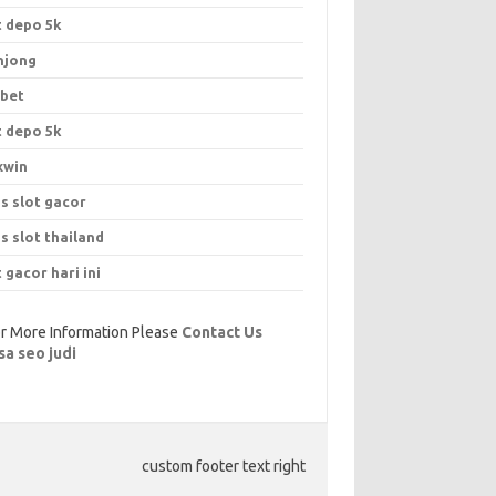
t depo 5k
hjong
bet
t depo 5k
xwin
us slot gacor
us slot thailand
t gacor hari ini
r More Information Please
Contact Us
sa seo judi
custom footer text right