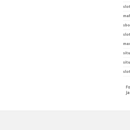
slo
ma
sbo
slo
ma
sit
sit
slo
Fo
ja