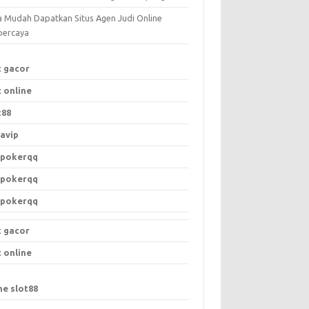
a Mudah Dapatkan Situs Agen Judi Online
percaya
t gacor
t online
t88
avip
bpokerqq
bpokerqq
bpokerqq
t gacor
t online
e slot88