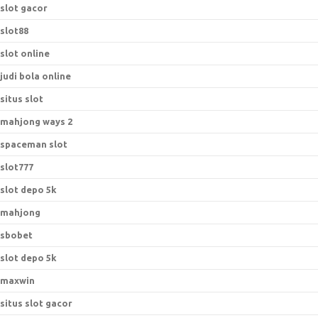
slot gacor
slot88
slot online
judi bola online
situs slot
mahjong ways 2
spaceman slot
slot777
slot depo 5k
mahjong
sbobet
slot depo 5k
maxwin
situs slot gacor