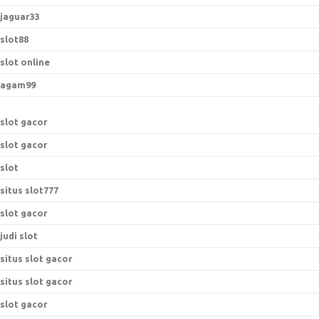
jaguar33
slot88
slot online
agam99
slot gacor
slot gacor
slot
situs slot777
slot gacor
judi slot
situs slot gacor
situs slot gacor
slot gacor