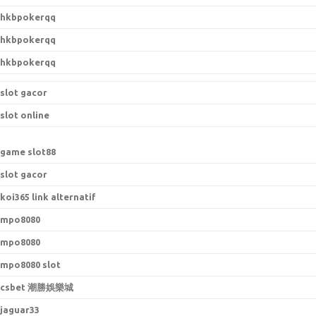
hkbpokerqq
hkbpokerqq
hkbpokerqq
slot gacor
slot online
game slot88
slot gacor
koi365 link alternatif
mpo8080
mpo8080
mpo8080 slot
csbet 潮勝娛樂城
jaguar33