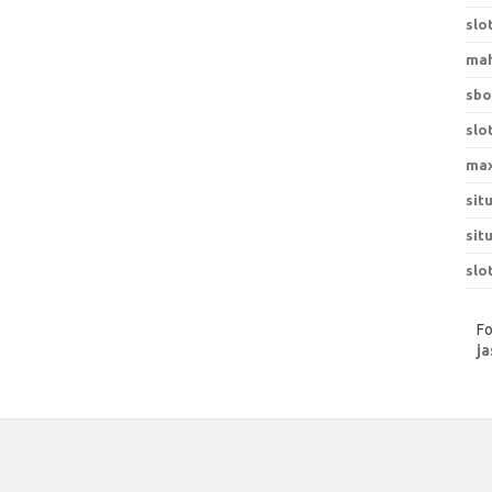
slo
ma
sbo
slo
ma
sit
sit
slo
Fo
ja