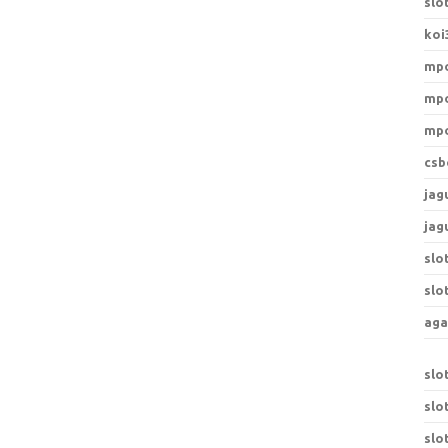
slo
koi
mp
mp
mpo
cs
jag
jag
slo
slo
ag
slo
slo
slo