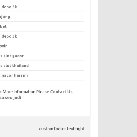
t depo 5k
hjong
bet
t depo 5k
xwin
us slot gacor
us slot thailand
t gacor hari ini
r More Information Please
Contact Us
sa seo judi
custom footer text right