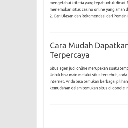
mengetahui kriteria yang tepat untuk dicar
menemukan situs casino online yang aman da
2. Cari Ulasan dan Rekomendasi dari Pemain
Cara Mudah Dapatkan 
Terpercaya
Situs agen judi online merupakan suatu tem
Untuk bisa main melalui situs tersebut, and
internet. Anda bisa temukan berbagai piliha
kemudahan dalam temukan situs di google i