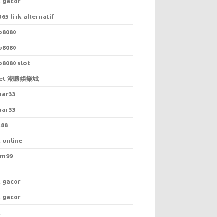
t gacor
365 link alternatif
o8080
o8080
8080 slot
bet 潮勝娛樂城
uar33
uar33
t88
t online
am99
t gacor
t gacor
t