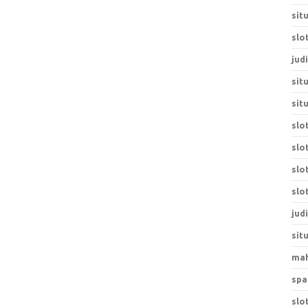
sit
slo
judi
sit
sit
slo
slo
slo
slo
jud
sit
mah
spa
slo