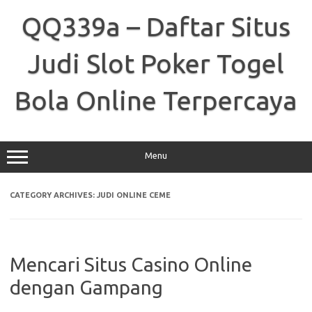
Skip
to
QQ339a – Daftar Situs
content
Judi Slot Poker Togel
Bola Online Terpercaya
Menu
CATEGORY ARCHIVES:
JUDI ONLINE CEME
Mencari Situs Casino Online
dengan Gampang