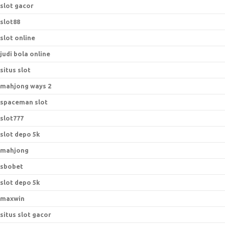
slot gacor
slot88
slot online
judi bola online
situs slot
mahjong ways 2
spaceman slot
slot777
slot depo 5k
mahjong
sbobet
slot depo 5k
maxwin
situs slot gacor