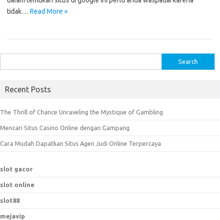
dalam temukan situs di google ini perlu anda waspadai karena
tidak…
Read More »
S
e
a
Recent Posts
r
c
The Thrill of Chance Unraveling the Mystique of Gambling
h
Mencari Situs Casino Online dengan Gampang
f
o
Cara Mudah Dapatkan Situs Agen Judi Online Terpercaya
r
:
slot gacor
slot online
slot88
mejavip