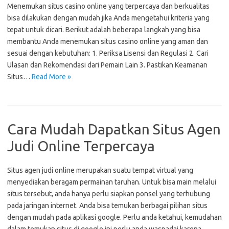
Menemukan situs casino online yang terpercaya dan berkualitas
bisa dilakukan dengan mudah jika Anda mengetahui kriteria yang
tepat untuk dicari. Berikut adalah beberapa langkah yang bisa
membantu Anda menemukan situs casino online yang aman dan
sesuai dengan kebutuhan: 1. Periksa Lisensi dan Regulasi 2. Cari
Ulasan dan Rekomendasi dari Pemain Lain 3. Pastikan Keamanan
Situs…
Read More »
Cara Mudah Dapatkan Situs Agen
Judi Online Terpercaya
Situs agen judi online merupakan suatu tempat virtual yang
menyediakan beragam permainan taruhan. Untuk bisa main melalui
situs tersebut, anda hanya perlu siapkan ponsel yang terhubung
pada jaringan internet. Anda bisa temukan berbagai pilihan situs
dengan mudah pada aplikasi google. Perlu anda ketahui, kemudahan