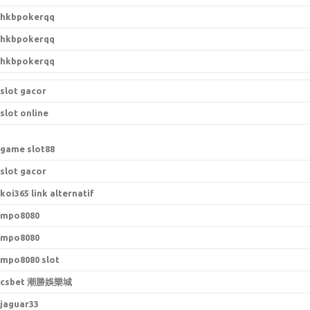
hkbpokerqq
hkbpokerqq
hkbpokerqq
slot gacor
slot online
game slot88
slot gacor
koi365 link alternatif
mpo8080
mpo8080
mpo8080 slot
csbet 潮勝娛樂城
jaguar33