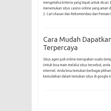
mengetahui kriteria yang tepat untuk dicar
menemukan situs casino online yang aman da
2. Cari Ulasan dan Rekomendasi dari Pemain
Cara Mudah Dapatkan 
Terpercaya
Situs agen judi online merupakan suatu tem
Untuk bisa main melalui situs tersebut, and
internet. Anda bisa temukan berbagai piliha
kemudahan dalam temukan situs di google i