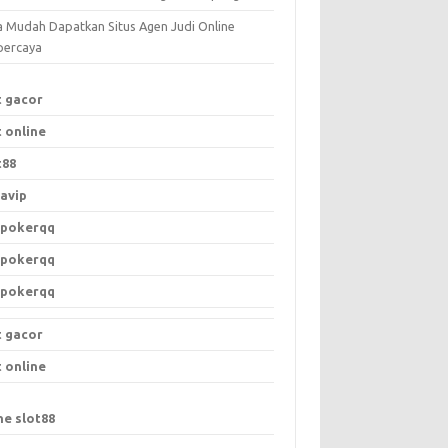
a Mudah Dapatkan Situs Agen Judi Online
percaya
t gacor
t online
t88
avip
bpokerqq
bpokerqq
bpokerqq
t gacor
t online
e slot88