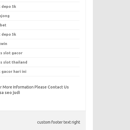
t depo 5k
hjong
bet
t depo 5k
xwin
us slot gacor
us slot thailand
t gacor hari ini
r More Information Please
Contact Us
sa seo judi
custom footer text right