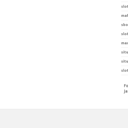
slo
ma
sbo
slo
ma
sit
sit
slo
Fo
ja