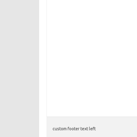
custom footer text left