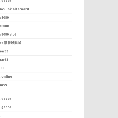
t gacor
365 link alternatif
o8080
o8080
8080 slot
bet 潮勝娛樂城
uar33
uar33
t88
t online
am99
t gacor
t gacor
t