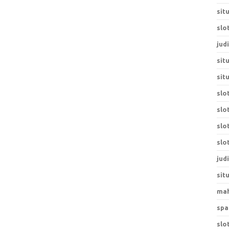
sit
slo
judi
sit
sit
slo
slo
slo
slo
jud
sit
mah
spa
slo