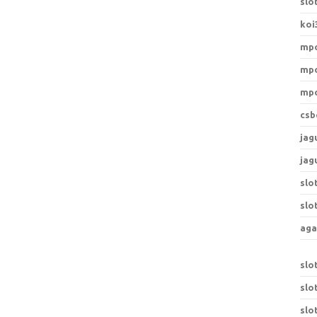
slo
koi
mp
mp
mpo
cs
jag
jag
slo
slo
ag
slo
slo
slo