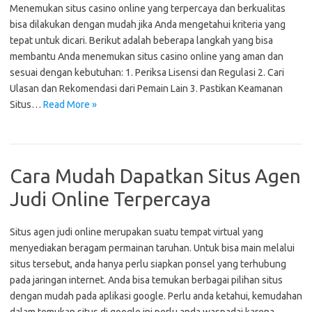
Menemukan situs casino online yang terpercaya dan berkualitas
bisa dilakukan dengan mudah jika Anda mengetahui kriteria yang
tepat untuk dicari. Berikut adalah beberapa langkah yang bisa
membantu Anda menemukan situs casino online yang aman dan
sesuai dengan kebutuhan: 1. Periksa Lisensi dan Regulasi 2. Cari
Ulasan dan Rekomendasi dari Pemain Lain 3. Pastikan Keamanan
Situs…
Read More »
Cara Mudah Dapatkan Situs Agen
Judi Online Terpercaya
Situs agen judi online merupakan suatu tempat virtual yang
menyediakan beragam permainan taruhan. Untuk bisa main melalui
situs tersebut, anda hanya perlu siapkan ponsel yang terhubung
pada jaringan internet. Anda bisa temukan berbagai pilihan situs
dengan mudah pada aplikasi google. Perlu anda ketahui, kemudahan