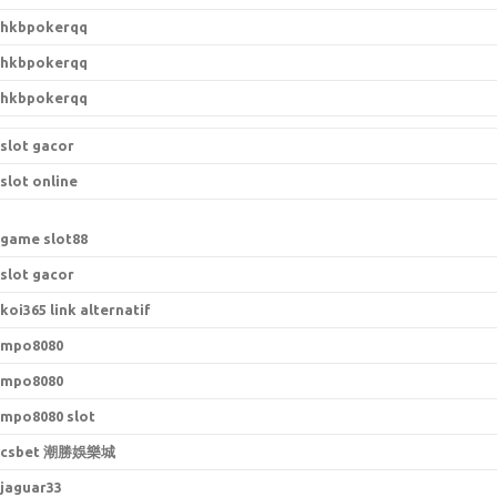
hkbpokerqq
hkbpokerqq
hkbpokerqq
slot gacor
slot online
game slot88
slot gacor
koi365 link alternatif
mpo8080
mpo8080
mpo8080 slot
csbet 潮勝娛樂城
jaguar33