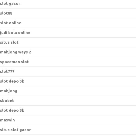
slot gacor
slot88
slot online
judi bola online
situs slot
mahjong ways 2
spaceman slot
slot777
slot depo 5k
mahjong
sbobet
slot depo 5k
maxwin
situs slot gacor